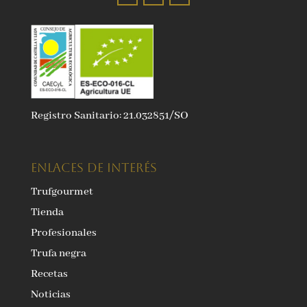
Registro Sanitario: 21.032851/SO
ENLACES DE INTERÉS
Trufgourmet
Tienda
Profesionales
Trufa negra
Recetas
Noticias