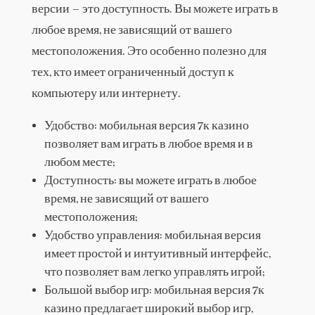
версии – это доступность. Вы можете играть в
любое время, не зависящий от вашего
местоположения. Это особенно полезно для
тех, кто имеет ограниченный доступ к
компьютеру или интернету.
Удобство: мобильная версия 7к казино
позволяет вам играть в любое время и в
любом месте;
Доступность: вы можете играть в любое
время, не зависящий от вашего
местоположения;
Удобство управления: мобильная версия
имеет простой и интуитивный интерфейс,
что позволяет вам легко управлять игрой;
Большой выбор игр: мобильная версия 7к
казино предлагает широкий выбор игр,