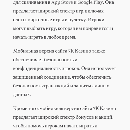
для скачивания в App Store и Google Play. Она
предлагает широкий спектр игр, включая
слоты, карточные игры и рулетку. Игроки
могут выбрать игру, которая им понравится, и
начать играть в любое время.
Мобильная версия сайта 7К Казино также
обеспечивает безопасность и
конфиденциальность игроков. Она использует
защищенный соединение, чтобы обеспечить
безопасность транзакций и защиты личных
данных.
Кроме того, мобильная версия сайта 7К Казино
предлагает широкий спектр бонусов и акций,
чтобы помочь игрокам начать играть и