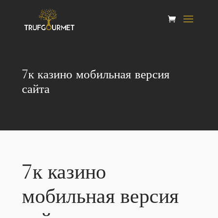
7к казино мобильная версия
сайта
7к казино
мобильная версия