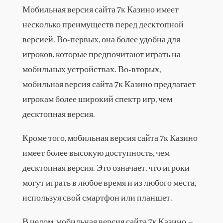
Мобильная версия сайта 7к Казино имеет
несколько преимуществ перед десктопной
версией. Во-первых, она более удобна для
игроков, которые предпочитают играть на
мобильных устройствах. Во-вторых,
мобильная версия сайта 7к Казино предлагает
игрокам более широкий спектр игр, чем
десктопная версия.
Кроме того, мобильная версия сайта 7к Казино
имеет более высокую доступность, чем
десктопная версия. Это означает, что игроки
могут играть в любое время и из любого места,
используя свой смартфон или планшет.
В целом, мобильная версия сайта 7к Казино –