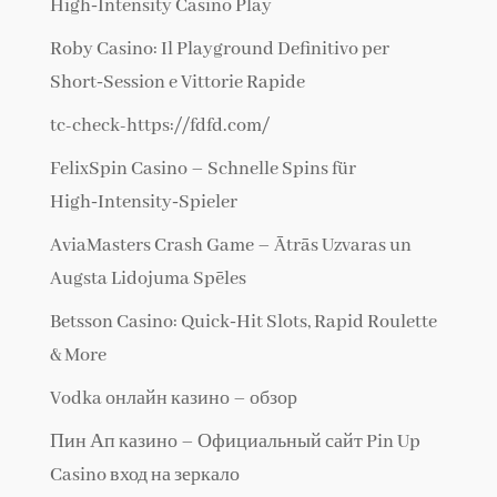
High‑Intensity Casino Play
Roby Casino: Il Playground Definitivo per
Short‑Session e Vittorie Rapide
tc-check-https://fdfd.com/
FelixSpin Casino – Schnelle Spins für
High‑Intensity‑Spieler
AviaMasters Crash Game – Ātrās Uzvaras un
Augsta Lidojuma Spēles
Betsson Casino: Quick‑Hit Slots, Rapid Roulette
& More
Vodka онлайн казино – обзор
Пин Ап казино – Официальный сайт Pin Up
Casino вход на зеркало