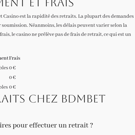
ment et frais
 Casino est la rapidité des retraits. La plupart des demandes
ur soumission. Néanmoins, les délais peuvent varier selon la
ais, le casino ne prélève pas de frais de retrait, ce qui est un
ment
Frais
bles
0 €
0 €
bles
0 €
raits chez Bdmbet
es pour effectuer un retrait ?