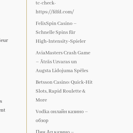
tc-check-
https://fdfd.com/
FelixSpin Casino –
Schnelle Spins für
leur
High‑Intensity‑Spieler
AviaMasters Crash Game
– Ātrās Uzvaras un
Augsta Lidojuma Spēles
Betsson Casino: Quick‑Hit
Slots, Rapid Roulette &
More
es
ent
Vodka онлайн казино –
обзор
Пин Ап казино –