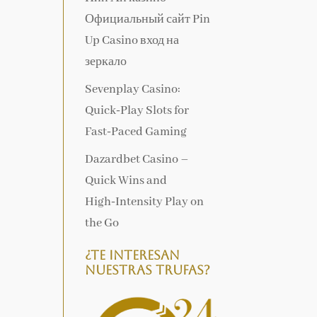
Официальный сайт Pin
Up Casino вход на
зеркало
Sevenplay Casino:
Quick‑Play Slots for
Fast‑Paced Gaming
Dazardbet Casino –
Quick Wins and
High‑Intensity Play on
the Go
¿Te interesan
nuestras trufas?