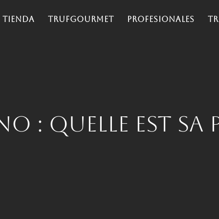
Tienda
TrufGourmet
Profesionales
Tr
o : quelle est sa 