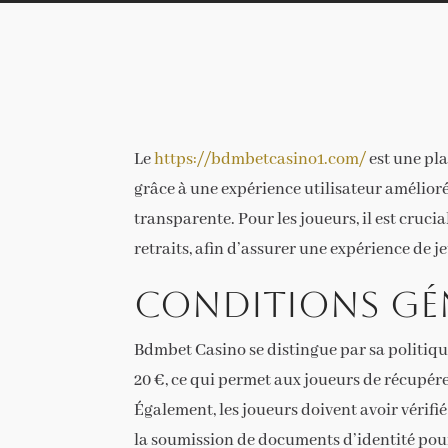
Le
https://bdmbetcasino1.com/
est une pl
grâce à une expérience utilisateur améliorée
transparente. Pour les joueurs, il est cruc
retraits, afin d’assurer une expérience de je
Conditions gén
Bdmbet Casino se distingue par sa politique
20 €, ce qui permet aux joueurs de récupér
Également, les joueurs doivent avoir vérifi
la soumission de documents d’identité pour 