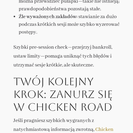
można przewidzieć pułapki—takie nie istnieją;
prawdopodobieństwa pozostają stałe.
Źle wyważonych zakładów:
stawianie za dużo
podczas krótkich sesji może szybko wyzerować
postępy.
Szybki pre‑session check—przejrzyj bankroll,
ustaw limity—pomaga uniknąć tych błędów i
utrzymać sesje krótkie, ale skuteczne.
Twój kolejny
krok: zanurz się
w Chicken Road
Jeśli pragniesz szybkich wygranych z
natychmiastową informacją zwrotną,
Chicken