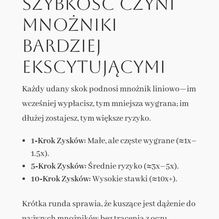
szybkość czyni
mnożniki
bardziej
ekscytującymi
Każdy udany skok podnosi mnożnik liniowo—im
wcześniej wypłacisz, tym mniejsza wygrana; im
dłużej zostajesz, tym większe ryzyko.
1‑Krok Zysków:
Małe, ale częste wygrane (≈1x–
1.5x).
5‑Krok Zysków:
Średnie ryzyko (≈3x–5x).
10‑Krok Zysków:
Wysokie stawki (≈10x+).
Krótka runda sprawia, że kuszące jest dążenie do
wyższych mnożników bez tracenia z oczu