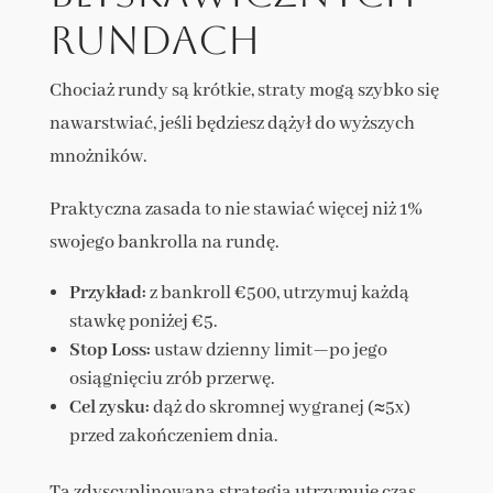
rundach
Chociaż rundy są krótkie, straty mogą szybko się
nawarstwiać, jeśli będziesz dążył do wyższych
mnożników.
Praktyczna zasada to nie stawiać więcej niż 1%
swojego bankrolla na rundę.
Przykład:
z bankroll €500, utrzymuj każdą
stawkę poniżej €5.
Stop Loss:
ustaw dzienny limit—po jego
osiągnięciu zrób przerwę.
Cel zysku:
dąż do skromnej wygranej (≈5x)
przed zakończeniem dnia.
Ta zdyscyplinowana strategia utrzymuje czas