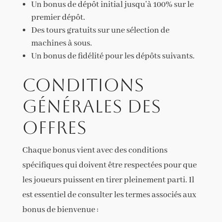
Un bonus de dépôt initial jusqu’à 100% sur le
premier dépôt.
Des tours gratuits sur une sélection de
machines à sous.
Un bonus de fidélité pour les dépôts suivants.
Conditions
Générales des
Offres
Chaque bonus vient avec des conditions
spécifiques qui doivent être respectées pour que
les joueurs puissent en tirer pleinement parti. Il
est essentiel de consulter les termes associés aux
bonus de bienvenue :