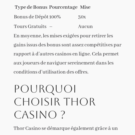
Type de Bonus
Pourcentage
Mise
Bonus de Dépôt
100%
30x
Tours Gratuits
–
Aucun
En moyenne, les mises exigées pour retirer les
gains issus des bonus sont assez compétitives par
rapport à d’autres casinos en ligne. Cela permet
aux joueurs de naviguer sereinement dans les
conditions d’utilisation des offres.
Pourquoi
Choisir Thor
Casino ?
Thor Casino se démarque également grâce à un