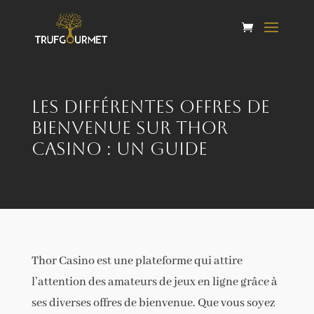
Les différentes offres de
bienvenue sur Thor
Casino : un guide
Thor Casino est une plateforme qui attire
l’attention des amateurs de jeux en ligne grâce à
ses diverses offres de bienvenue. Que vous soyez