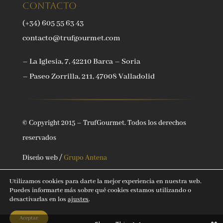
Contacto
(+34) 605 55 63 43
contacto@trufgourmet.com
– La Iglesia, 7, 42210 Barca – Soria
– Paseo Zorrilla, 211, 47008 Valladolid
© Copyright 2015 – TrufGourmet. Todos los derechos
reservados
Diseño web /
Grupo Antena
Utilizamos cookies para darte la mejor experiencia en nuestra web.
Puedes informarte más sobre qué cookies estamos utilizando o
desactivarlas en los
ajustes
.
Aceptar