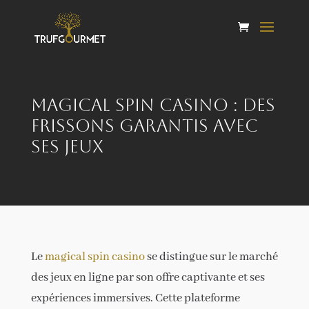
Magical Spin Casino : des
frissons garantis avec
ses jeux
Le
magical spin casino
se distingue sur le marché
des jeux en ligne par son offre captivante et ses
expériences immersives. Cette plateforme