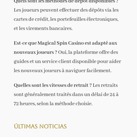
Quels sont les méthodes de dépôt disponibles ?
Les joueurs peuvent effectuer des dépôts via les
cartes de crédit, les portefeuilles électroniques,
et les virements bancaires.
Est-ce que Magical Spin Casino est adapté aux
nouveaux joueurs ?
Oui, la plateforme offre des
guides et un service client disponible pour aider
les nouveaux joueurs à naviguer facilement.
Quelles sont les vitesses de retrait ?
Les retraits
sont généralement traités dans un délai de 24 à
72 heures, selon la méthode choisie.
Últimas noticias