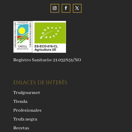
Registro Sanitario: 21.032851/SO
ENLACES DE INTERÉS
Trufgourmet
Tienda
Profesionales
Trufa negra
Recetas