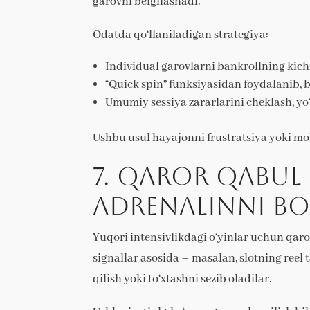
garovni belgilashadi.
Odatda qo‘llaniladigan strategiya:
Individual garovlarni bankrollning kich
“Quick spin” funksiyasidan foydalanib, b
Umumiy sessiya zararlarini cheklash, yo
Ushbu usul hayajonni frustratsiya yoki mol
7. Qaror Qabul 
Adrenalinni B
Yuqori intensivlikdagi o‘yinlar uchun qaror
signallar asosida – masalan, slotning reel 
qilish yoki to‘xtashni sezib oladilar.