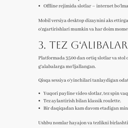
Offline rejimida slotlar – internet bo‘l
Mobil versiya desktop dizaynini aks ettirg
o‘zgartirishlari mumkin va har doim mom
3. Tez G‘alibal
Platformada 3500 dan ortiq slotlar va stol o‘
g‘alabalarga mo‘ljallangan.
Qisqa sessiya o‘yinchilari tanlaydigan odat
Yuqori payline video slotlar, tez spin vaq
Tez aylantirish bilan klassik roulette.
Bir daqiqadan kam davom etadigan mini-
Ushbu nomlar hayajon va tezlikni birlashtir