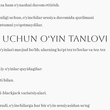
masa ham o‘ynashni davom ettirish.
anligi uchun, o‘yinchilar sessiya davomida qurilmani
entumni yo‘qotmaydilar.
ar uchun O‘yin Tanlovi
yinlari mavjud bo‘lib, ularning ko‘pi tez to‘lovlar va tez-tez
iy o‘yinlar quyidagilar:
ti bilan.
blackjack variatsiyalari.
adi, o‘yinchilarga har bir o‘yin sessiyasidan so‘ng