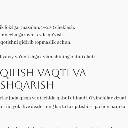
ik foiziga (masalan, 1–2%) cheklash.
ir necha garovni tezda qo‘yish.
‘qotishni qidirib topmaslik uchun.
iyaviy yo‘qotishga aylanishining oldini oladi.
Qilish Vaqti va
oshqarish
lar juda qisqa vaqt ichida qabul qilinadi. O‘yinchilar vizual
tartibi yoki live dealerning karta tarqatishi – qachon harakat