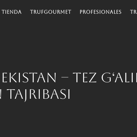
Tienda
TrufGourmet
Profesionales
Tr
kistan – Tez G‘al
 Tajribasi