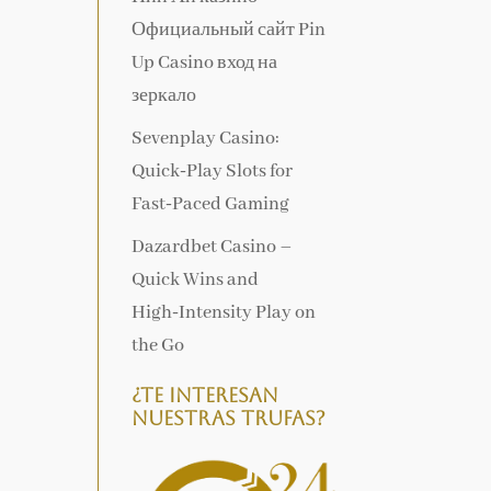
Официальный сайт Pin
Up Casino вход на
зеркало
Sevenplay Casino:
Quick‑Play Slots for
Fast‑Paced Gaming
Dazardbet Casino –
Quick Wins and
High‑Intensity Play on
the Go
¿Te interesan
nuestras trufas?