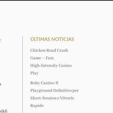
Últimas noticias
z
Chicken Road Crash
Game – Fast,
High‑Intensity Casino
Play
Roby Casino: Il
a
Playground Definitivo per
Short‑Session e Vittorie
Rapide
sikli