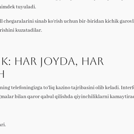
uhimdek tuyuladi.
l chegaralarini sinab ko‘rish uchun bir-biridan kichik garov
rishini kuzatadilar.
ik: Har joyda, Har
h
ing telefoningizga to‘liq kazino tajribasini olib keladi. Inter
ugmalar bilan qaror qabul qilishda qiyinchiliklarni kamaytira
ri.