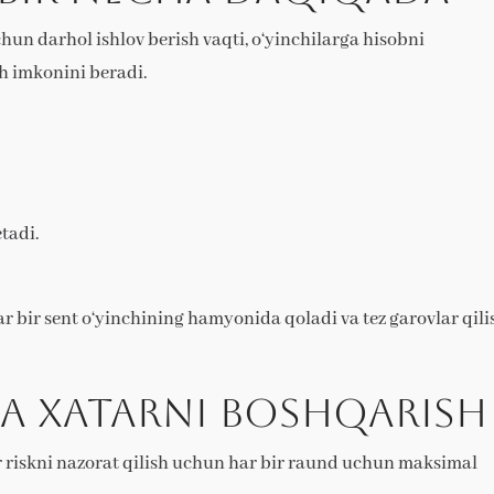
hun darhol ishlov berish vaqti, o‘yinchilarga hisobni
sh imkonini beradi.
tadi.
ar bir sent o‘yinchining hamyonida qoladi va tez garovlar qili
rda Xatarni Boshqarish
r riskni nazorat qilish uchun har bir raund uchun maksimal