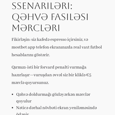
Ssenariləri:
Qəhvə Fasiləsi
Mərcləri
Fikirləşin: siz kafedə espresso içirsiniz, və
mostbet app telefon ekranınızda real vaxt futbol
hesablarını göstərir.
Qırmızı-isti bir forvard penalti vurmağa
hazırlaşır—vuruşdan əvvəl siz bir kliklə €5
mərclə qoyursunuz.
Qəhvə doldurmağı gözləyərkən mərclər
qoyulur
Nəticə dərhal növbəti ekran yeniləməsində
ödənir