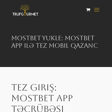
Mostbet Yukle: Mostbet
App ilə Tez Mobil Qazanc
Tez Giriş:
Mostbet App
Təcrübəsi