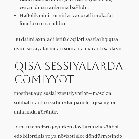
verən idman anlarına bağlıdır.
Həftəlik mini-turnirlər və sürətli mükafat
fondları mövcuddur.
Bu daimi axın, adi istifadəçiləri saatlarlıq qısa
oyun sessiyalarından sonra da maraqlı saxlayır.
Qısa Sessiyalarda
Cəmiyyət
mostbet app sosial xüsusiyyətlər—məsələn,
söhbət otaqları və liderlər paneli—qısa oyun
anlarında görünür.
İdman mərcləri qoyarkən dostlarınızla söhbət
edə bilərsiniz və ya növbəti slot döndürməsində