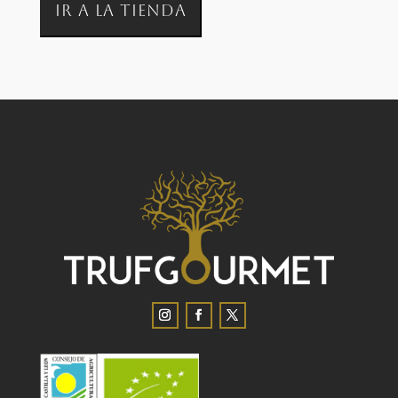
IR A LA TIENDA