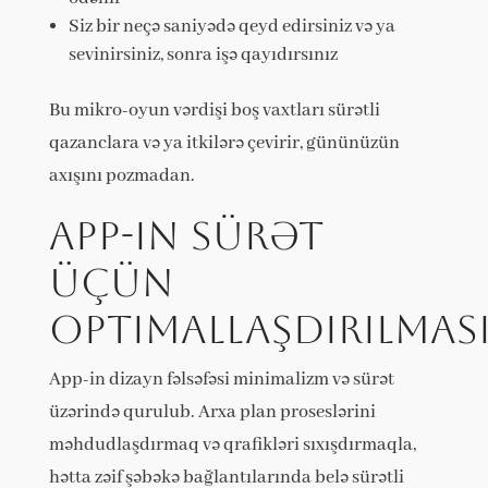
Siz bir neçə saniyədə qeyd edirsiniz və ya
sevinirsiniz, sonra işə qayıdırsınız
Bu mikro-oyun vərdişi boş vaxtları sürətli
qazanclara və ya itkilərə çevirir, gününüzün
axışını pozmadan.
App-ın Sürət
üçün
Optimallaşdırılmas
App-in dizayn fəlsəfəsi minimalizm və sürət
üzərində qurulub. Arxa plan proseslərini
məhdudlaşdırmaq və qrafikləri sıxışdırmaqla,
hətta zəif şəbəkə bağlantılarında belə sürətli