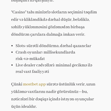
başlıqları ilə qarşılayır.
“Casino” tabı minlərlə slotların seçimini təqdim
edir və klikləndikdə dərhal düşür, beləliklə,
səhifə yüklənməsini gözləmədən birbaşa
döndürən çarxlara dalmağa imkan verir.
Slots: sürətli döndürmə, dərhal qazanclar
Crash oyunlar: millisekundlarda
risk‑və‑mükafat
Live dealer cədvəlləri: minimal gecikmə ilə
real vaxt fəaliyyəti
Çünki
mostbet app
sürətə üstünlük verir, uzun
yükləmə vaxtlarını nadir görürsünüz—bu,
nəticələri bir dəqiqə içində istəyən oyunçular
üçün idealdır.