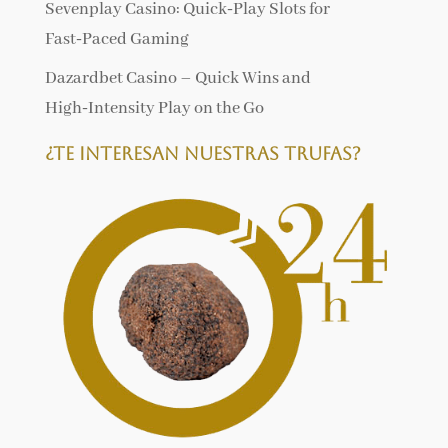
Sevenplay Casino: Quick‑Play Slots for
Fast‑Paced Gaming
Dazardbet Casino – Quick Wins and
High‑Intensity Play on the Go
¿Te interesan nuestras trufas?