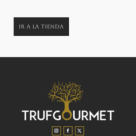
IR A LA TIENDA