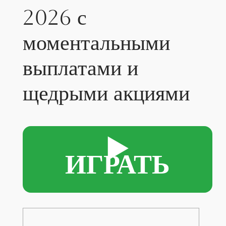
2026 с
моментальными
выплатами и
щедрыми акциями
▶️
ИГРАТЬ