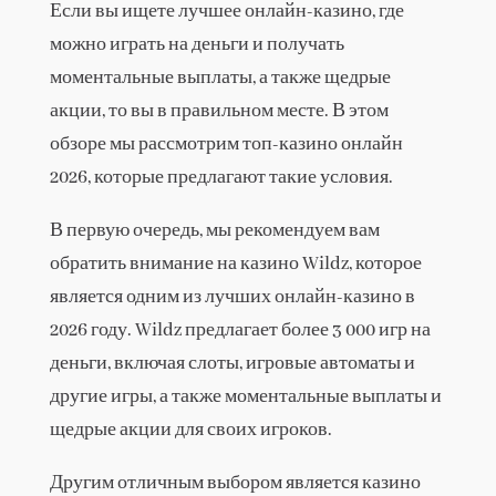
Если вы ищете лучшее онлайн-казино, где
можно играть на деньги и получать
моментальные выплаты, а также щедрые
акции, то вы в правильном месте. В этом
обзоре мы рассмотрим топ-казино онлайн
2026, которые предлагают такие условия.
В первую очередь, мы рекомендуем вам
обратить внимание на казино Wildz, которое
является одним из лучших онлайн-казино в
2026 году. Wildz предлагает более 3 000 игр на
деньги, включая слоты, игровые автоматы и
другие игры, а также моментальные выплаты и
щедрые акции для своих игроков.
Другим отличным выбором является казино