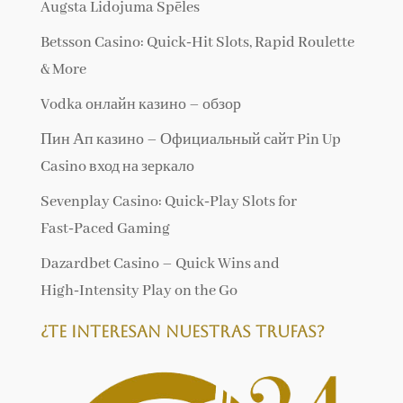
Augsta Lidojuma Spēles
Betsson Casino: Quick‑Hit Slots, Rapid Roulette
& More
Vodka онлайн казино – обзор
Пин Ап казино – Официальный сайт Pin Up
Casino вход на зеркало
Sevenplay Casino: Quick‑Play Slots for
Fast‑Paced Gaming
Dazardbet Casino – Quick Wins and
High‑Intensity Play on the Go
¿Te interesan nuestras trufas?