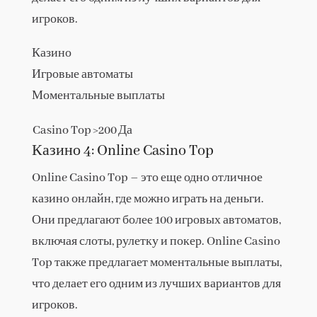
игроков.
Казино
Игровые автоматы
Моментальные выплаты
Casino Top
>200
Да
Казино 4: Online Casino Top
Online Casino Top – это еще одно отличное
казино онлайн, где можно играть на деньги.
Они предлагают более 100 игровых автоматов,
включая слоты, рулетку и покер. Online Casino
Top также предлагает моментальные выплаты,
что делает его одним из лучших вариантов для
игроков.