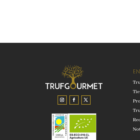
EN
Tr
Ti
Pro
Tru
Rec
Not