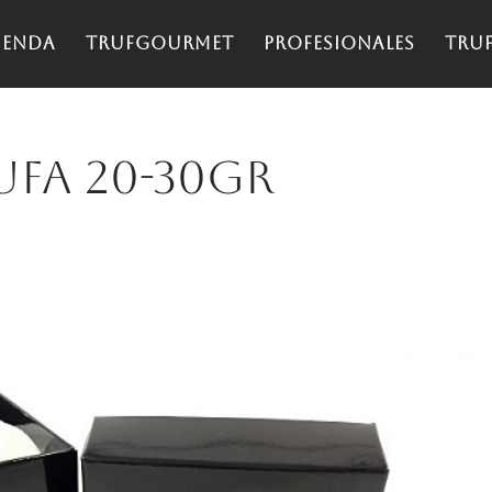
ienda
TrufGourmet
Profesionales
Tru
ufa 20-30gr