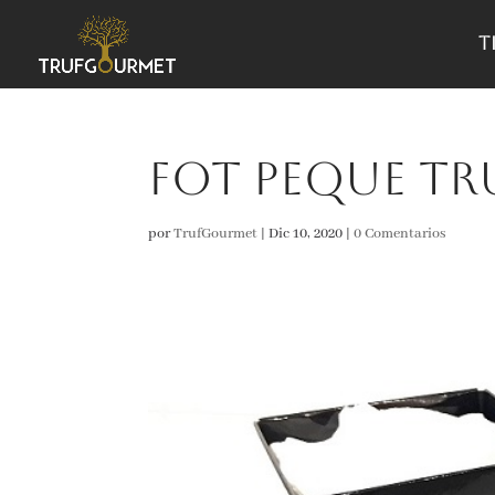
T
Fot peque tr
por
TrufGourmet
|
Dic 10, 2020
|
0 Comentarios