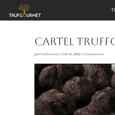
T
cartel truf
por
TrufGourmet
|
Feb 15, 2023
|
0 Comentarios