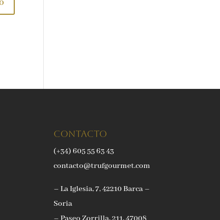
Contacto
(+34) 605 55 63 43
contacto@trufgourmet.com
– La Iglesia, 7, 42210 Barca –
Soria
– Paseo Zorrilla, 211, 47008