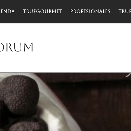
ienda
TrufGourmet
Profesionales
Tru
forum