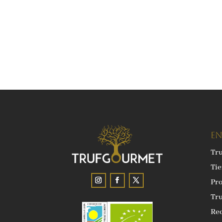
EN
Tr
Ti
Pro
Tru
Rec