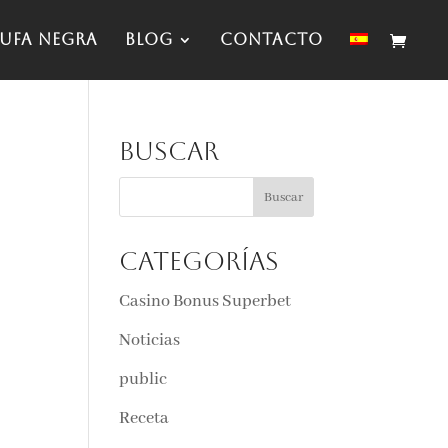
ufa negra
Blog
Contacto
Buscar
Categorías
Casino Bonus Superbet
Noticias
public
Receta