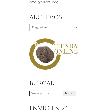
στοιχηματικες
Archivos
Archivos
Buscar
Buscar
Buscar
por:
Envío en 24