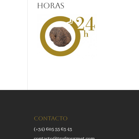
horas
Contacto
(+34) 605 55 63 43
contacto@trufgourmet.com