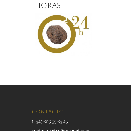
horas
Contacto
(+34) 605 55 63 43
contacto@trufgourmet.com