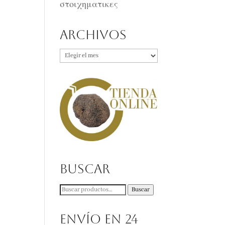
στοιχηματικες
Archivos
Archivos
Buscar
Buscar
Buscar
por:
Envío en 24