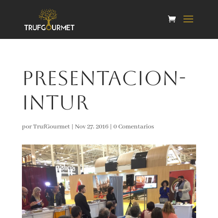
presentacion-
intur
por
TrufGourmet
|
Nov 27, 2016
|
0 Comentarios