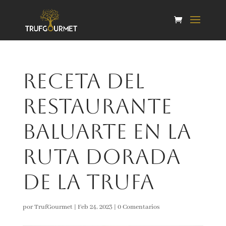
Receta del
restaurante
Baluarte en la
Ruta Dorada
de la Trufa
por
TrufGourmet
|
Feb 24, 2023
|
0 Comentarios