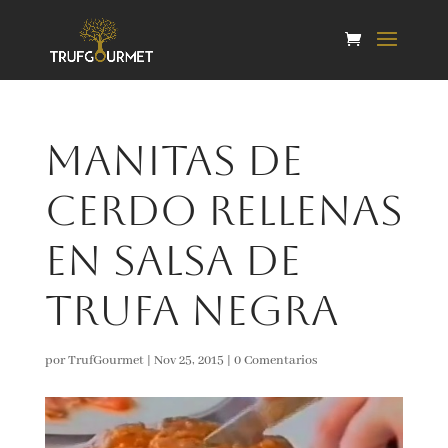
Manitas de
cerdo rellenas
en salsa de
trufa negra
por
TrufGourmet
|
Nov 25, 2015
|
0 Comentarios