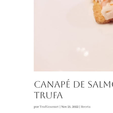
Canapé de sal
trufa
por
TrufGourmet
|
Nov 21, 2022
|
Receta