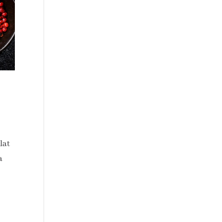
lat
a