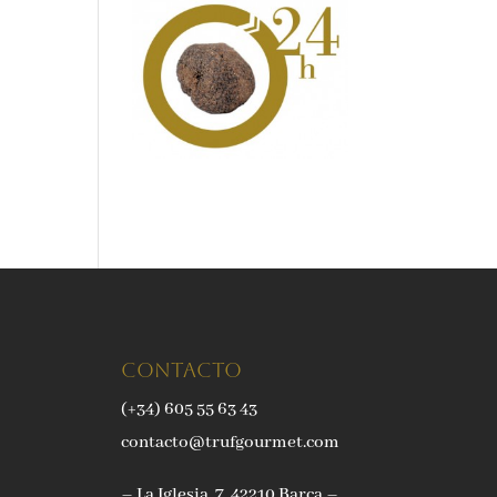
Contacto
(+34) 605 55 63 43
contacto@trufgourmet.com
– La Iglesia, 7, 42210 Barca –