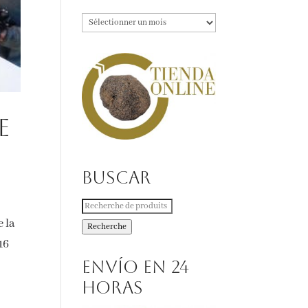
Archives
e
Buscar
Recherche
e la
pour :
Recherche
16
Envío en 24
horas