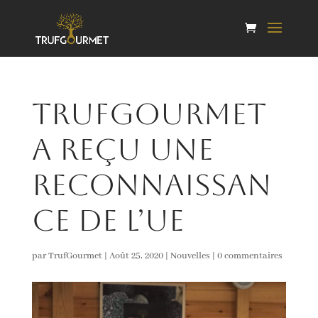
Trufgourmet
a reçu une
reconnaissan
ce de l’UE
par
TrufGourmet
|
Août 25, 2020
|
Nouvelles
|
0 commentaires